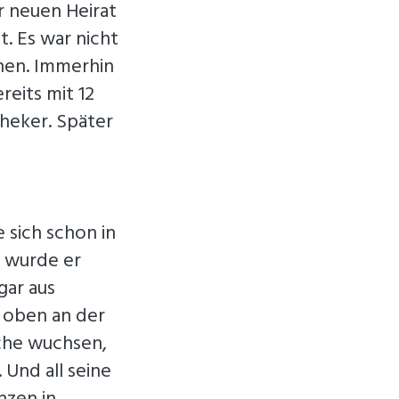
r neuen Heirat
t. Es war nicht
hen. Immerhin
reits mit 12
theker. Später
 sich schon in
r wurde er
gar aus
 oben an der
sche wuchsen,
 Und all seine