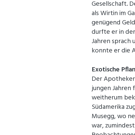
Gesellschaft. D
als Wirtin im G
genügend Geld 
durfte er in de
Jahren sprach 
konnte er die
Exotische Pfla
Der Apothekerb
jungen Jahren f
weitherum beka
Südamerika zug
Musegg, wo neb
war, zumindest 