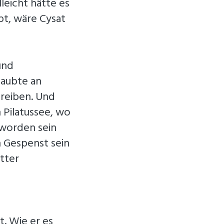
leicht hätte es
pt, wäre Cysat
und
laubte an
treiben. Und
 Pilatussee, wo
 worden sein
n Gespenst sein
tter
t. Wie er es