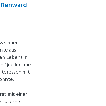
: Renward
s seiner
mmte aus
hen Lebens in
n Quellen, die
Interessen mit
könnte.
rat mit einer
e Luzerner