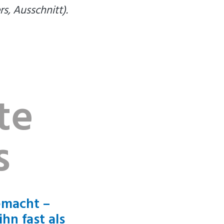
s, Ausschnitt).
te
s
gemacht –
hn fast als