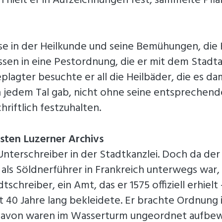
hielt er in Aufzeichnungen fest, sammelte Pfla
se in der Heilkunde und seine Bemühungen, die
ssen in eine Pestordnung, die er mit dem Stadta
plagter besuchte er all die Heilbäder, die es dam
n jedem Tal gab, nicht ohne seine entsprechen
hriftlich festzuhalten.
sten Luzerner Archivs
nterschreiber in der Stadtkanzlei. Doch da der
als Söldnerführer in Frankreich unterwegs war,
dtschreiber, ein Amt, das er 1575 offiziell erhielt
t 40 Jahre lang bekleidete. Er brachte Ordnung 
 davon waren im Wasserturm ungeordnet aufbew