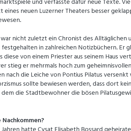
arktspiele und verfasste dafür neue Texte. Viel
t eines neuen Luzerner Theaters besser geklap
ewesen.
ar nicht zuletzt ein Chronist des Alltäglichen 
 festgehalten in zahlreichen Notizbüchern. Er g
ss diese von einem Priester aus seinem Haus ver
rer stieg er mehrmals hoch zum geheimnisvollen
nach die Leiche von Pontius Pilatus versenkt
xorzismus sollte bewiesen werden, dass dort kei
 dem die Stadtbewohner die bösen Pilatusgewi
ie Nachkommen?
 Jahren hatte Cysat Elisabeth Bossard geheirate