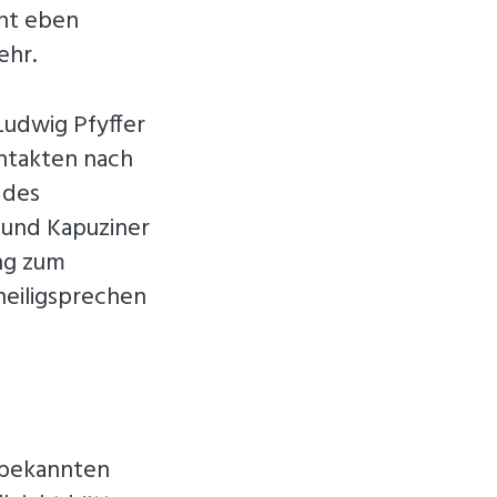
cht eben
ehr.
Ludwig Pfyffer
ontakten nach
 des
 und Kapuziner
ng zum
heiligsprechen
 bekannten