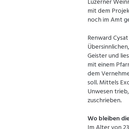
Luzerner Weinm
mit dem Projek
noch im Amt g
Renward Cysat w
Übersinnlichen,
Geister und lie
mit einem Pfar
dem Vernehmen 
soll. Mittels E
Unwesen trieb,
zuschrieben.
Wo bleiben d
Im Alter von 23