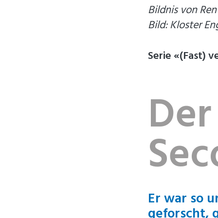
Bildnis von Ren
Bild: Kloster E
Serie «(Fast) 
Der
Sec
Er war so u
geforscht, 