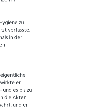
nzen in
 Hygiene zu
rzt verfasste.
als in der
den
 eigentliche
 wirkte er
 – und es bis zu
in die Akten
ahrt, und er