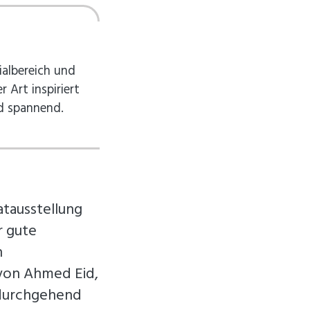
ialbereich und
 Art inspiriert
nd spannend.
atausstellung
r gute
n
 von Ahmed Eid,
t durchgehend