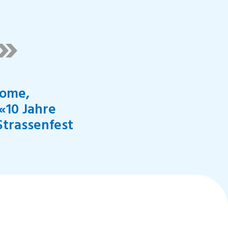
»
come,
«10 Jahre
trassenfest