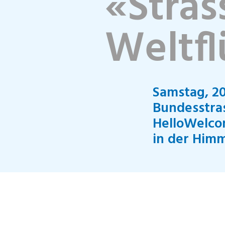
«Stras
Weltfl
Samstag, 20
Bundesstras
HelloWelco
in der Himm